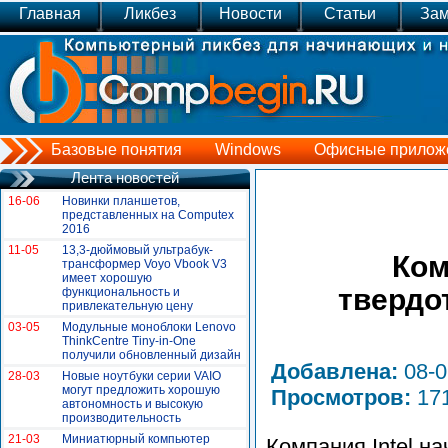
Главная
Ликбез
Новости
Статьи
Зам
Базовые понятия
Windows
Офисные прилож
Лента новостей
16-06
Новинки планшетов,
представленных на Сomputex
2016
11-05
13,3-дюймовый ультрабук-
Ком
трансформер Voyo Vbook V3
имеет хорошую
твердо
функциональность и
привлекательную цену
03-05
Модульные моноблоки Lenovo
ThinkCentre Tiny-in-One
получили обновленный дизайн
Добавлена:
08-
28-03
Новые ноутбуки серии VAIO
могут предложить хорошую
Просмотров:
17
автономность и высокую
производительность
21-03
Миниатюрный компьютер
Компания Intel н