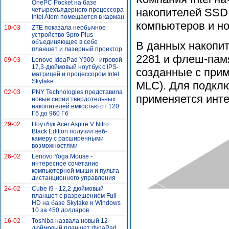
OnePC Pocket на базе
четырехъядерного процессора
накопителей SSD 
Intel Atom помещается в карман
компьютеров и но
10-03
ZTE показала необычное
устройство Spro Plus
объединяющее в себе
В данных накопит
планшет и лазерный проектор
2281 и флеш-пам
09-03
Lenovo IdeaPad Y900 - игровой
17,3-дюймовый ноутбук с IPS-
созданные с при
матрицей и процессором Intel
Skylake
MLC). Для подкл
02-03
PNY Technologies представила
применяется инте
новые серии твердотельных
накопителей емкостью от 120
Гб до 960 Гб
29-02
Ноутбук Acer Aspire V Nitro
Black Edition получил веб-
камеру с расширенными
возможностями
26-02
Lenovo Yoga Mouse -
интересное сочетание
компьютерной мыши и пульта
дистанционного управления
24-02
Cube i9 - 12,2-дюймовый
планшет с разрешением Full
HD на базе Skylake и Windows
10 за 450 долларов
16-02
Toshiba назвала новый 12-
дюймовый планшет dynaPad