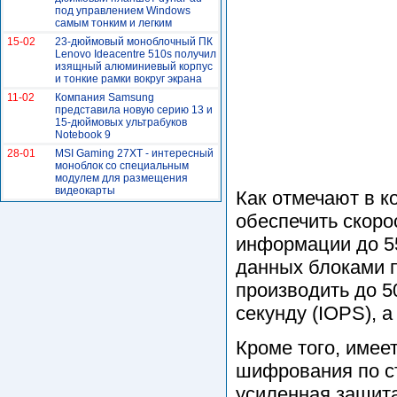
под управлением Windows
самым тонким и легким
15-02
23-дюймовый моноблочный ПК
Lenovo Ideacentre 510s получил
изящный алюминиевый корпус
и тонкие рамки вокруг экрана
11-02
Компания Samsung
представила новую серию 13 и
15-дюймовых ультрабуков
Notebook 9
28-01
MSI Gaming 27XT - интересный
моноблок со специальным
модулем для размещения
видеокарты
Как отмечают в к
обеспечить скоро
информации до 55
данных блоками п
производить до 5
секунду (IOPS), а
Кроме того, имее
шифрования по ст
усиленная защита