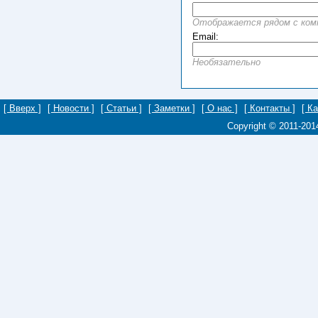
Отображается рядом с ко
Email:
Необязательно
[ Вверх ]
[ Новости ]
[ Статьи ]
[ Заметки ]
[ О нас ]
[ Контакты ]
[ К
Copyright © 2011-20