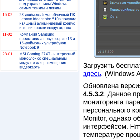
под управлением Windows
самым тонким и легким
15-02
23-дюймовый моноблочный ПК
Lenovo Ideacentre 510s получил
изящный алюминиевый корпус
и тонкие рамки вокруг экрана
11-02
Компания Samsung
представила новую серию 13 и
15-дюймовых ультрабуков
Notebook 9
28-01
MSI Gaming 27XT - интересный
моноблок со специальным
модулем для размещения
Загрузить беспла
видеокарты
здесь
. (Windows A
Обновлена верс
4.5.3.2
. Данное п
мониторинга пар
персонального ко
Monitor, однако 
интерфейсом. Hmo
температуре проц