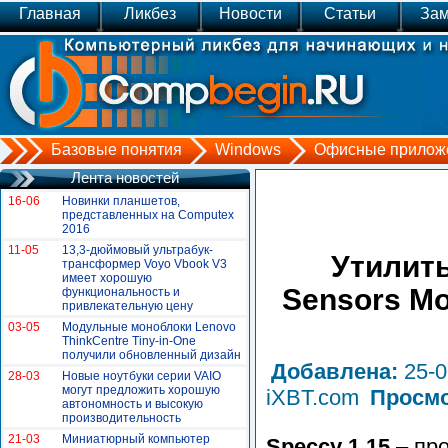
Главная
Ликбез
Новости
Статьи
Зам
Базовые понятия
Windows
Офисные прилож
Лента новостей
16-06
Новинки планшетов,
представленных на Сomputex
2016
11-05
13,3-дюймовый ультрабук-
Утилиты
трансформер Voyo Vbook V3
имеет хорошую
Sensors Mon
функциональность и
привлекательную цену
03-05
Модульные моноблоки Lenovo
ThinkCentre Tiny-in-One
получили обновленный дизайн
Добавлена:
25-
28-03
Новые ноутбуки серии VAIO
могут предложить хорошую
iXBT.com
Просм
автономность и высокую
производительность
21-03
Миниатюрный компьютер
Speccy 1.15
– про