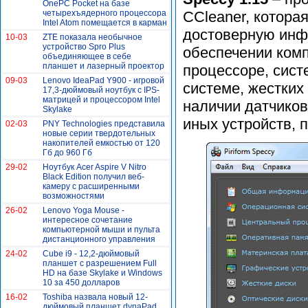
OnePC Pocket на базе
четырехъядерного процессора
CCleaner, котора
Intel Atom помещается в карман
достоверную инф
10-03
ZTE показала необычное
устройство Spro Plus
обеспечении ком
объединяющее в себе
планшет и лазерный проектор
процессоре, сист
09-03
Lenovo IdeaPad Y900 - игровой
системе, жестких 
17,3-дюймовый ноутбук с IPS-
матрицей и процессором Intel
наличии датчиков
Skylake
иных устройств,
02-03
PNY Technologies представила
новые серии твердотельных
накопителей емкостью от 120
Гб до 960 Гб
29-02
Ноутбук Acer Aspire V Nitro
Black Edition получил веб-
камеру с расширенными
возможностями
26-02
Lenovo Yoga Mouse -
интересное сочетание
компьютерной мыши и пульта
дистанционного управления
24-02
Cube i9 - 12,2-дюймовый
планшет с разрешением Full
HD на базе Skylake и Windows
10 за 450 долларов
16-02
Toshiba назвала новый 12-
дюймовый планшет dynaPad