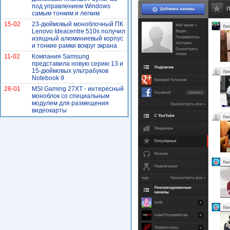
под управлением Windows
самым тонким и легким
15-02
23-дюймовый моноблочный ПК
Lenovo Ideacentre 510s получил
изящный алюминиевый корпус
и тонкие рамки вокруг экрана
11-02
Компания Samsung
представила новую серию 13 и
15-дюймовых ультрабуков
Notebook 9
28-01
MSI Gaming 27XT - интересный
моноблок со специальным
модулем для размещения
видеокарты