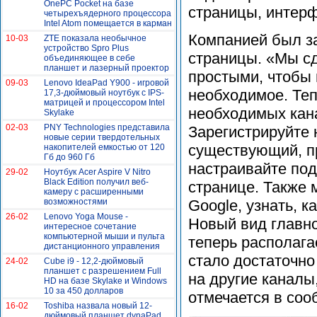
OnePC Pocket на базе
страницы, интерф
четырехъядерного процессора
Intel Atom помещается в карман
Компанией был з
10-03
ZTE показала необычное
устройство Spro Plus
страницы. «Мы сд
объединяющее в себе
планшет и лазерный проектор
простыми, чтобы 
09-03
Lenovo IdeaPad Y900 - игровой
необходимое. Те
17,3-дюймовый ноутбук с IPS-
матрицей и процессором Intel
необходимых кана
Skylake
02-03
PNY Technologies представила
Зарегистрируйте 
новые серии твердотельных
существующий, п
накопителей емкостью от 120
Гб до 960 Гб
настраивайте по
29-02
Ноутбук Acer Aspire V Nitro
Black Edition получил веб-
странице. Также 
камеру с расширенными
возможностями
Google, узнать, 
26-02
Lenovo Yoga Mouse -
Новый вид главно
интересное сочетание
компьютерной мыши и пульта
теперь располага
дистанционного управления
стало достаточно
24-02
Cube i9 - 12,2-дюймовый
планшет с разрешением Full
на другие каналы
HD на базе Skylake и Windows
10 за 450 долларов
отмечается в соо
16-02
Toshiba назвала новый 12-
дюймовый планшет dynaPad