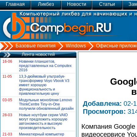
Главная
Ликбез
Новости
Статьи
Зам
Базовые понятия
Windows
Офисные прилож
Лента новостей
16-06
Новинки планшетов,
представленных на Сomputex
2016
11-05
13,3-дюймовый ультрабук-
Googl
трансформер Voyo Vbook V3
имеет хорошую
в
функциональность и
привлекательную цену
03-05
Модульные моноблоки Lenovo
Добавлена:
02-
ThinkCentre Tiny-in-One
получили обновленный дизайн
Просмотров:
31
28-03
Новые ноутбуки серии VAIO
могут предложить хорошую
автономность и высокую
Компания Google 
производительность
видеосервисе You
21-03
Миниатюрный компьютер