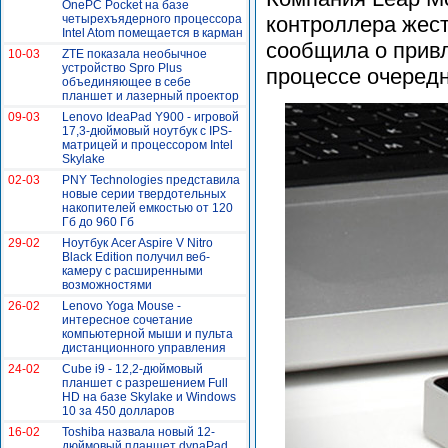
OnePC Pocket на базе
четырехъядерного процессора
контроллера жес
Intel Atom помещается в карман
сообщила о прив
10-03
ZTE показала необычное
устройство Spro Plus
процессе очередн
объединяющее в себе
планшет и лазерный проектор
09-03
Lenovo IdeaPad Y900 - игровой
17,3-дюймовый ноутбук с IPS-
матрицей и процессором Intel
Skylake
02-03
PNY Technologies представила
новые серии твердотельных
накопителей емкостью от 120
Гб до 960 Гб
29-02
Ноутбук Acer Aspire V Nitro
Black Edition получил веб-
камеру с расширенными
возможностями
26-02
Lenovo Yoga Mouse -
интересное сочетание
компьютерной мыши и пульта
дистанционного управления
24-02
Cube i9 - 12,2-дюймовый
планшет с разрешением Full
HD на базе Skylake и Windows
10 за 450 долларов
16-02
Toshiba назвала новый 12-
дюймовый планшет dynaPad