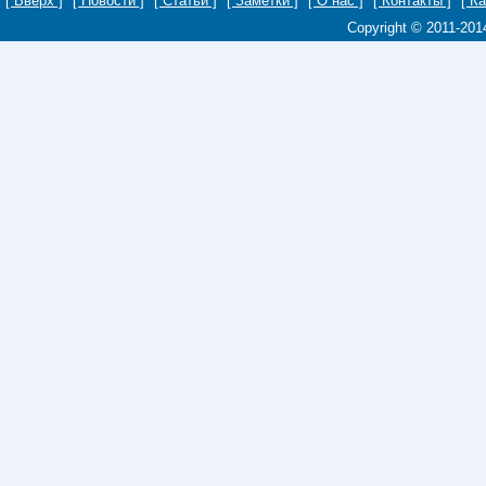
[ Вверх ]
[ Новости ]
[ Статьи ]
[ Заметки ]
[ О нас ]
[ Контакты ]
[ К
Copyright © 2011-20