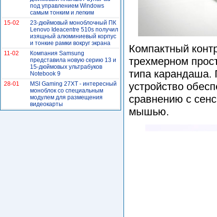
под управлением Windows
самым тонким и легким
15-02
23-дюймовый моноблочный ПК
Lenovo Ideacentre 510s получил
изящный алюминиевый корпус
и тонкие рамки вокруг экрана
Компактный контр
11-02
Компания Samsung
трехмерном прост
представила новую серию 13 и
15-дюймовых ультрабуков
типа карандаша. 
Notebook 9
28-01
MSI Gaming 27XT - интересный
устройство обесп
моноблок со специальным
сравнению с сенс
модулем для размещения
видеокарты
мышью.