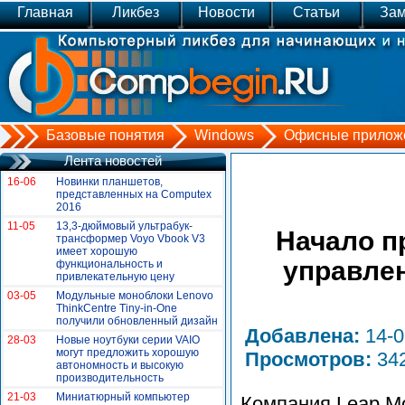
Главная
Ликбез
Новости
Статьи
Зам
Базовые понятия
Windows
Офисные прилож
Лента новостей
16-06
Новинки планшетов,
представленных на Сomputex
2016
11-05
13,3-дюймовый ультрабук-
Начало п
трансформер Voyo Vbook V3
имеет хорошую
управлен
функциональность и
привлекательную цену
03-05
Модульные моноблоки Lenovo
ThinkCentre Tiny-in-One
получили обновленный дизайн
Добавлена:
14-
28-03
Новые ноутбуки серии VAIO
могут предложить хорошую
Просмотров:
34
автономность и высокую
производительность
21-03
Миниатюрный компьютер
Компания Leap Mo