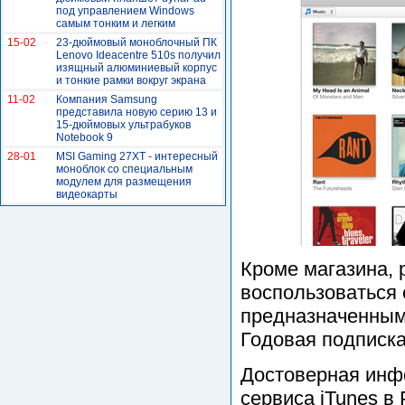
под управлением Windows
самым тонким и легким
15-02
23-дюймовый моноблочный ПК
Lenovo Ideacentre 510s получил
изящный алюминиевый корпус
и тонкие рамки вокруг экрана
11-02
Компания Samsung
представила новую серию 13 и
15-дюймовых ультрабуков
Notebook 9
28-01
MSI Gaming 27XT - интересный
моноблок со специальным
модулем для размещения
видеокарты
Кроме магазина, 
воспользоваться 
предназначенным
Годовая подписка
Достоверная инфо
сервиса iTunes в