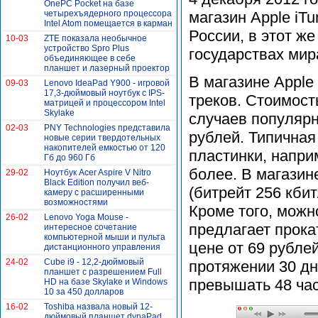
OnePC Pocket на базе
четырехъядерного процессора
магазин Apple iTu
Intel Atom помещается в карман
России, в этот ж
10-03
ZTE показала необычное
устройство Spro Plus
государствах мира
объединяющее в себе
планшет и лазерный проектор
В магазине Apple
09-03
Lenovo IdeaPad Y900 - игровой
17,3-дюймовый ноутбук с IPS-
треков. Стоимост
матрицей и процессором Intel
Skylake
случаев популярн
02-03
PNY Technologies представила
рублей. Типичная
новые серии твердотельных
накопителей емкостью от 120
пластинки, наприм
Гб до 960 Гб
более. В магазин
29-02
Ноутбук Acer Aspire V Nitro
Black Edition получил веб-
(битрейт 256 кбит/
камеру с расширенными
возможностями
Кроме того, можн
26-02
Lenovo Yoga Mouse -
предлагает прока
интересное сочетание
компьютерной мыши и пульта
цене от 69 рубле
дистанционного управления
24-02
Cube i9 - 12,2-дюймовый
протяжении 30 дн
планшет с разрешением Full
превышать 48 час
HD на базе Skylake и Windows
10 за 450 долларов
16-02
Toshiba назвала новый 12-
дюймовый планшет dynaPad