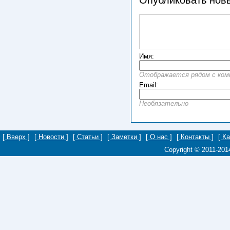
Опубликовать нов
Имя:
Отображается рядом с ко
Email:
Необязательно
[ Вверх ]
[ Новости ]
[ Статьи ]
[ Заметки ]
[ О нас ]
[ Контакты ]
[ К
Copyright © 2011-20