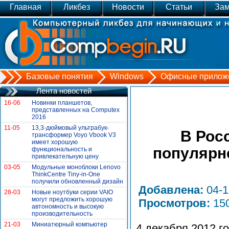
Главная
Ликбез
Новости
Статьи
Зам
Базовые понятия
Windows
Офисные прилож
Лента новостей
16-06
Новинки планшетов,
представленных на Сomputex
2016
11-05
13,3-дюймовый ультрабук-
В Рос
трансформер Voyo Vbook V3
имеет хорошую
популярн
функциональность и
привлекательную цену
03-05
Модульные моноблоки Lenovo
ThinkCentre Tiny-in-One
получили обновленный дизайн
Добавлена:
04-
28-03
Новые ноутбуки серии VAIO
могут предложить хорошую
Просмотров:
15
автономность и высокую
производительность
21-03
Миниатюрный компьютер
4 декабря 2012 г