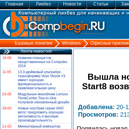
Главная
Ликбез
Новости
Статьи
Зам
Базовые понятия
Windows
Офисные прилож
Лента новостей
16-06
Новинки планшетов,
представленных на Сomputex
2016
11-05
13,3-дюймовый ультрабук-
Вышла но
трансформер Voyo Vbook V3
имеет хорошую
Start8 во
функциональность и
привлекательную цену
03-05
Модульные моноблоки Lenovo
ThinkCentre Tiny-in-One
получили обновленный дизайн
Добавлена:
20-
28-03
Новые ноутбуки серии VAIO
могут предложить хорошую
Просмотров:
21
автономность и высокую
производительность
21-03
Миниатюрный компьютер
Появилась новая 