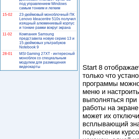
под управлением Windows
самым тонким и легким
15-02
23-дюймовый моноблочный ПК
Lenovo Ideacentre 510s получил
изящный алюминиевый корпус
и тонкие рамки вокруг экрана
11-02
Компания Samsung
представила новую серию 13 и
15-дюймовых ультрабуков
Notebook 9
28-01
MSI Gaming 27XT - интересный
моноблок со специальным
модулем для размещения
Start 8 отобража
видеокарты
только что устан
программы можно
меню и настроить
выполняться при 
работы на экране
может их отключи
всплывающий зна
поднесении курсо