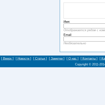
Имя:
Отображается рядом с ко
Email:
Необязательно
[ Вверх ]
[ Новости ]
[ Статьи ]
[ Заметки ]
[ О нас ]
[ Контакты ]
[ К
Copyright © 2011-20