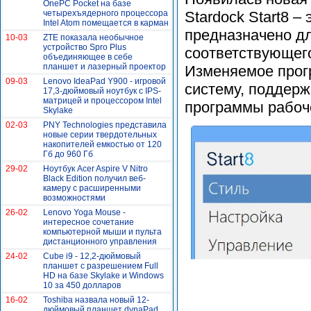
OnePC Pocket на базе
четырехъядерного процессора
Stardock Start8 –
Intel Atom помещается в карман
предназначено дл
10-03
ZTE показала необычное
устройство Spro Plus
соответствующего
объединяющее в себе
планшет и лазерный проектор
Изменяемое прог
09-03
Lenovo IdeaPad Y900 - игровой
систему, поддерж
17,3-дюймовый ноутбук с IPS-
матрицей и процессором Intel
программы рабоче
Skylake
02-03
PNY Technologies представила
новые серии твердотельных
накопителей емкостью от 120
Гб до 960 Гб
29-02
Ноутбук Acer Aspire V Nitro
Black Edition получил веб-
камеру с расширенными
возможностями
26-02
Lenovo Yoga Mouse -
интересное сочетание
компьютерной мыши и пульта
дистанционного управления
24-02
Cube i9 - 12,2-дюймовый
планшет с разрешением Full
HD на базе Skylake и Windows
10 за 450 долларов
16-02
Toshiba назвала новый 12-
дюймовый планшет dynaPad