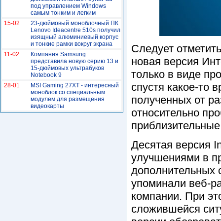
под управлением Windows
самым тонким и легким
15-02
23-дюймовый моноблочный ПК
Lenovo Ideacentre 510s получил
изящный алюминиевый корпус
и тонкие рамки вокруг экрана
Следует отметить
11-02
Компания Samsung
новая версия Инт
представила новую серию 13 и
15-дюймовых ультрабуков
только в виде пр
Notebook 9
спустя какое-то в
28-01
MSI Gaming 27XT - интересный
моноблок со специальным
полученных от ра
модулем для размещения
видеокарты
относительно про
приблизительные 
Десятая версия In
улучшениями в п
дополнительных с
упоминали веб-р
компании. При эт
сложившейся сит