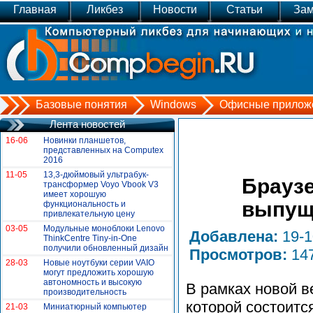
Главная
Ликбез
Новости
Статьи
Зам
Базовые понятия
Windows
Офисные прилож
Лента новостей
16-06
Новинки планшетов,
представленных на Сomputex
2016
11-05
13,3-дюймовый ультрабук-
Браузе
трансформер Voyo Vbook V3
имеет хорошую
выпуще
функциональность и
привлекательную цену
03-05
Модульные моноблоки Lenovo
Добавлена:
19-
ThinkCentre Tiny-in-One
получили обновленный дизайн
Просмотров:
14
28-03
Новые ноутбуки серии VAIO
могут предложить хорошую
автономность и высокую
В рамках новой 
производительность
которой состоится
21-03
Миниатюрный компьютер