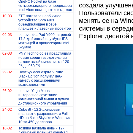
OnePC Pocket на базе
создала улучшенн
четырехъядерного процессора
Intel Atom помещается в карман
Пользователи си
10-03
ZTE показала необычное
менять ее на Wind
устройство Spro Plus
объединяющее в себе
системы в середи
планшет и лазерный проектор
Explorer десятой 
09-03
Lenovo IdeaPad Y900 - игровой
17,3-дюймовый ноутбук с IPS-
матрицей и процессором Intel
Skylake
02-03
PNY Technologies представила
новые серии твердотельных
накопителей емкостью от 120
Гб до 960 Гб
29-02
Ноутбук Acer Aspire V Nitro
Black Edition получил веб-
камеру с расширенными
возможностями
26-02
Lenovo Yoga Mouse -
интересное сочетание
компьютерной мыши и пульта
дистанционного управления
24-02
Cube i9 - 12,2-дюймовый
планшет с разрешением Full
HD на базе Skylake и Windows
10 за 450 долларов
16-02
Toshiba назвала новый 12-
дюймовый планшет dynaPad