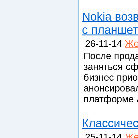
Nokia воз
с планшет
26-11-14
Же
После прода
заняться сф
бизнес прио
анонсирова
платформе A
Классичес
25-11-14
Же