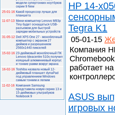
HP 14-x05
модели супертонких ноутбуков
серии 9 New
25-01-16
Какой процессор лучше для
сенсорным
планшета
11-07-13
Мини-компьютер Lenovo M93p
Tiny будет оснащаться USB-
Tegra K1
разъемом для быстрой
зарядки мобильных устройств
05-01-15
Же
31-05-12
Dell XPS One 27 - моноблочный
компьютер с экраном 27
дюймов и разрешением
Компания H
2560х1440 пикселей
15-02-16
23-дюймовый моноблочный ПК
Chromebook.
Lenovo Ideacentre 510s получил
изящный алюминиевый корпус
и тонкие рамки вокруг экрана
работает на
16-02-16
Toshiba назвала новый 12-
дюймовый планшет dynaPad
контроллеро
под управлением Windows
самым тонким и легким
11-02-16
Компания Samsung
представила новую серию 13 и
15-дюймовых ультрабуков
ASUS выпу
Notebook 9
игровых н