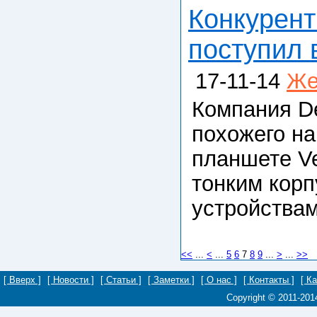
Конкурент
поступил 
17-11-14
Же
Компания De
похожего на 
планшете Ve
тонким кор
устройствам
<<
...
<
...
5
6
7
8
9
...
>
...
>>
[ Вверх ]
[ Новости ]
[ Статьи ]
[ Заметки ]
[ О нас ]
[ Контакты ]
[ К
Copyright © 2011-20