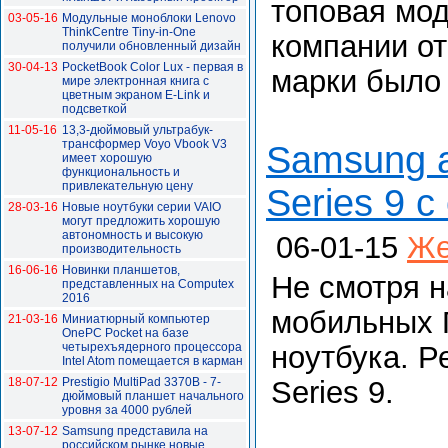
топовая мод
03-05-16
Модульные моноблоки Lenovo
ThinkCentre Tiny-in-One
компании от
получили обновленный дизайн
30-04-13
PocketBook Color Lux - первая в
марки было 
мире электронная книга с
цветным экраном E-Link и
подсветкой
11-05-16
13,3-дюймовый ультрабук-
трансформер Voyo Vbook V3
Samsung 
имеет хорошую
функциональность и
привлекательную цену
Series 9 
28-03-16
Новые ноутбуки серии VAIO
могут предложить хорошую
автономность и высокую
06-01-15
Же
производительность
16-06-16
Новинки планшетов,
Не смотря н
представленных на Сomputex
2016
мобильных 
21-03-16
Миниатюрный компьютер
OnePC Pocket на базе
четырехъядерного процессора
ноутбука. Р
Intel Atom помещается в карман
18-07-12
Prestigio MultiPad 3370B - 7-
Series 9.
дюймовый планшет начального
уровня за 4000 рублей
13-07-12
Samsung представила на
российском рынке новые