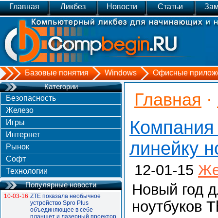
Главная
Ликбез
Новости
Статьи
Зам
Базовые понятия
Windows
Офисные прилож
Категории
Главная
·
Безопасность
Железо
Компания
Игры
Интернет
линейку н
Рынок
Софт
12-01-15
Же
Технологии
Популярные новости
Новый год д
10-03-16
ZTE показала необычное
ноутбуков T
устройство Spro Plus
объединяющее в себе
планшет и лазерный проектор